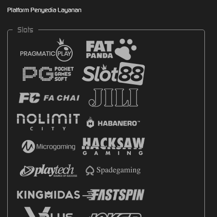
Platform Penyedia Layanan
Slots