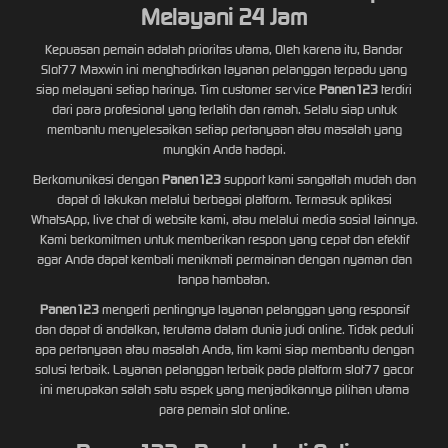
Melayani 24 Jam
Kepuasan pemain adalah prioritas utama, Oleh karena itu, Bandar
Slot77 Maxwin ini menghadirkan layanan pelanggan terpadu yang
siap melayani setiap harinya. Tim customer service
Panen123
terdiri
dari para profesional yang terlatih dan ramah. Selalu siap untuk
membantu menyelesaikan setiap pertanyaan atau masalah yang
mungkin Anda hadapi.
Berkomunikasi dengan
Panen123
support kami sangatlah mudah dan
dapat di lakukan melalui berbagai platform. Termasuk aplikasi
WhatsApp, live chat di website kami, atau melalui media sosial lainnya.
Kami berkomitmen untuk memberikan respon yang cepat dan efektif
agar Anda dapat kembali menikmati permainan dengan nyaman dan
tanpa hambatan.
Panen123
mengerti pentingnya layanan pelanggan yang responsif
dan dapat di andalkan, terutama dalam dunia judi online. Tidak peduli
apa pertanyaan atau masalah Anda, tim kami siap membantu dengan
solusi terbaik. Layanan pelanggan terbaik pada platform slot77 gacor
ini merupakan salah satu aspek yang menjadikannya pilihan utama
para pemain slot online.