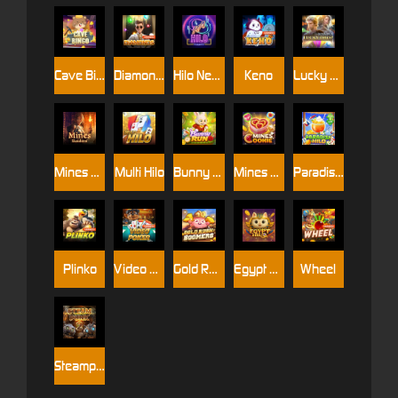
Cave Bingo
Diamonds
Hilo Neon
Keno
Lucky Drop-Olympus
Mines Raider
Multi Hilo
Bunny Run
Mines Cookie
Paradise Hilo
Plinko
Video Poker
Gold Rush: Boomers
Egypt Hilo
Wheel
Steampunk 2