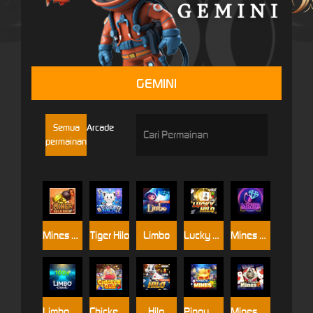
GEMINI
Semua
Arcade
permainan
Mines Gold Rush
Tiger Hilo
Limbo
Lucky Hilo
Mines Neon
Limbo Classic
Chicken Run
Hilo
Pinoy Mines
Mines Maple