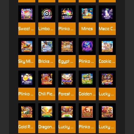
Sweet Scratch
Limbo Rainbow
Plinko Rainbow
Mines
Maze Classic
Sky Mission
Bricks Battle
Egypt Gem Scratch
Plinko Neon
Cookie Fiesta
Plinko Classic
Chili Fiesta
Forest Tea Party
Golden Clover
Lucky Drop: Coco 2
Gold Rush: Wild Dig
Dragon Tower
Lucky Drop-Coco
Plinko Gold Rush
Lucky Drop-GongXiFaChai