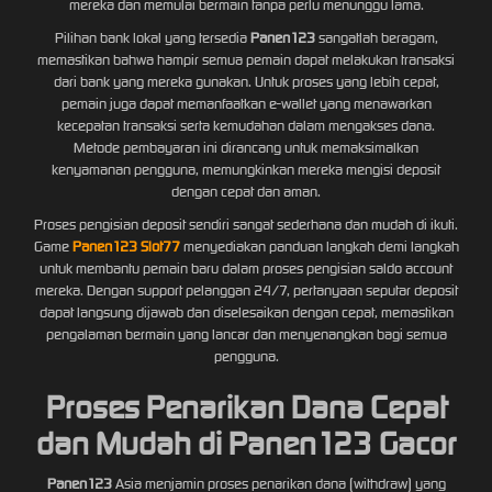
mereka dan memulai bermain tanpa perlu menunggu lama.
Pilihan bank lokal yang tersedia
Panen123
sangatlah beragam,
memastikan bahwa hampir semua pemain dapat melakukan transaksi
dari bank yang mereka gunakan. Untuk proses yang lebih cepat,
pemain juga dapat memanfaatkan e-wallet yang menawarkan
kecepatan transaksi serta kemudahan dalam mengakses dana.
Metode pembayaran ini dirancang untuk memaksimalkan
kenyamanan pengguna, memungkinkan mereka mengisi deposit
dengan cepat dan aman.
Proses pengisian deposit sendiri sangat sederhana dan mudah di ikuti.
Game
Panen123 Slot77
menyediakan panduan langkah demi langkah
untuk membantu pemain baru dalam proses pengisian saldo account
mereka. Dengan support pelanggan 24/7, pertanyaan seputar deposit
dapat langsung dijawab dan diselesaikan dengan cepat, memastikan
pengalaman bermain yang lancar dan menyenangkan bagi semua
pengguna.
Proses Penarikan Dana Cepat
dan Mudah di Panen123 Gacor
Panen123
Asia menjamin proses penarikan dana (withdraw) yang