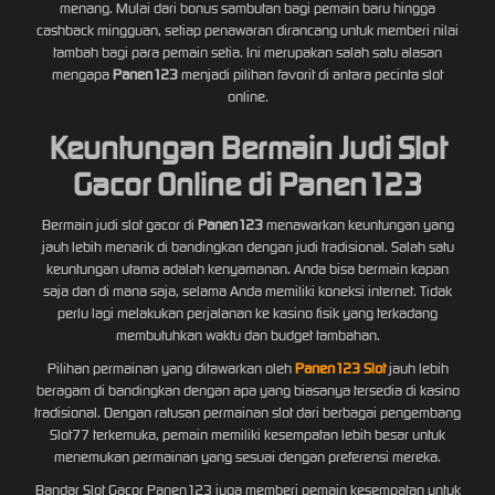
menang. Mulai dari bonus sambutan bagi pemain baru hingga
cashback mingguan, setiap penawaran dirancang untuk memberi nilai
tambah bagi para pemain setia. Ini merupakan salah satu alasan
mengapa
Panen123
menjadi pilihan favorit di antara pecinta slot
online.
Keuntungan Bermain Judi Slot
Gacor Online di Panen123
Bermain judi slot gacor di
Panen123
menawarkan keuntungan yang
jauh lebih menarik di bandingkan dengan judi tradisional. Salah satu
keuntungan utama adalah kenyamanan. Anda bisa bermain kapan
saja dan di mana saja, selama Anda memiliki koneksi internet. Tidak
perlu lagi melakukan perjalanan ke kasino fisik yang terkadang
membutuhkan waktu dan
budget tambahan.
Pilihan permainan yang ditawarkan oleh
Panen123 Slot
jauh lebih
beragam di bandingkan dengan apa yang biasanya tersedia di kasino
tradisional. Dengan ratusan permainan slot dari berbagai pengembang
Slot77 terkemuka, pemain memiliki kesempatan lebih besar untuk
menemukan permainan yang sesuai dengan preferensi mereka.
Bandar Slot Gacor Panen123 juga memberi pemain kesempatan untuk