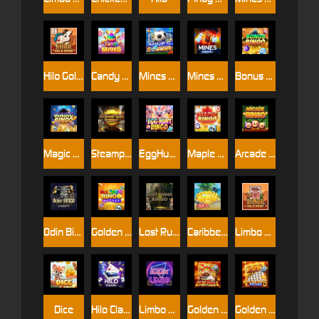
Hilo Gold Rush
Candy Mines
Mines Soccer
Mines Classic
Bonus Bingo
Magic Bingo
Steampunk
EggHunt Bingo
Maple Bingo
Arcade Bingo
Odin Bingo
Golden Bingo
Lost Ruins
Caribbean Bingo
Limbo Gold Rush
Dice
Hilo Classic
Limbo Neon
Golden Fortunes
Golden Horse Riches