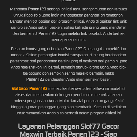
Mendaftar
Panen123
sebagai afiliasi tentu sangat mudah dan terbuka
untuk siapa saja yang ingin mendapatkan penghasilan tambahan.
Dengan menjadi bagian dari program afiliasi, Anda di berikan link unik
yang bisa Anda sebar luaskan. Setiap kali ada orang yang mendaftar
dan bermain di Panen123 Login melalui link tersebut, Anda berhak
mendapatkan komisi.
Besaran komisi yang di berikan Panen123 Slot sangat kompetitif dan
menarik. Sistem pembagian komisi transparan, di hitung berdasarkan
persentase dari pendapatan bersih yang di hasilkan dari pemain yang
Anda referensikan. Ini berarti, semakin banyak orang yang Anda ajak
bergabung dan semakin sering mereka bermain, maka
Panen123
pendapatan Anda akan semakin besar.
Slot Gacor Panen123
memastikan bahwa sistem afiliasi ini mudah di
akses dan memberikan dukungan penuh untuk memaksimalkan
potensi penghasilan Anda. Mulai dari alat pemasaran yang efektif
hingga layanan pelanggan yang siap membantu. Semua di sediakan
untuk memastikan Anda bisa berhasil dalam program afiliasi ini.
Layanan Pelanggan Slot77 Gacor
Maxwin Terbaik Panen123 - Siap