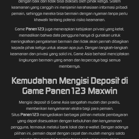
dengan baik dan tidak bisa diakses oleh pihak ketiga. Sistem
keamanan yang canggih ini menjamin kerahasiaan informasi pribadi
pemain, sehingga mereka bisa bermain dengan nyaman tanpa perlu
khawatir tentang potensi risiko keamanan.
Game
Panen123
juga menerapkan kebijakan privasi yang ketat,
memastikan bahwa data pengguna hanya di gunakan untuk
meningkatkan pengalaman bermain dan tidak akan pernah dibagikan
kepada pihak ketiga untuk alasan apa pun. Dengan langkah-langkah
keamanan dan privasi yang solid ini, Game Asia berhasil menciptakan
lingkungan bermain yang aman dan terpercaya bagi semua
membernya.
Kemudahan Mengisi Deposit di
Game Panen123 Maxwin
Mengisi deposit di Game Asia sangatlah mudah dan praktis,
memberikan kenyamanan ekstra bagi para pemain.
Situs
Panen123
menyediakan berbagai pilihan metode pembayaran
yang dapat disesuaikan dengan kebutuhan dan kenyamanan
pengguna, termasuk melalui bank lokal dan e-wallet. Dengan adanya
pilihan ini, pemain dapat dengan cepat dan mudah mengisi saldo