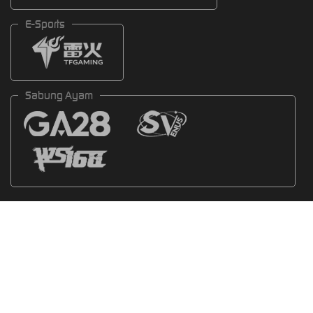
E-Sports
Sabung Ayam