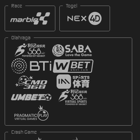
Race
Togel
Olahraga
Crash Game