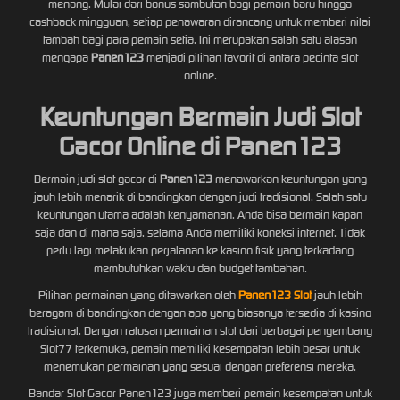
menang. Mulai dari bonus sambutan bagi pemain baru hingga
cashback mingguan, setiap penawaran dirancang untuk memberi nilai
tambah bagi para pemain setia. Ini merupakan salah satu alasan
mengapa
Panen123
menjadi pilihan favorit di antara pecinta slot
online.
Keuntungan Bermain Judi Slot
Gacor Online di Panen123
Bermain judi slot gacor di
Panen123
menawarkan keuntungan yang
jauh lebih menarik di bandingkan dengan judi tradisional. Salah satu
keuntungan utama adalah kenyamanan. Anda bisa bermain kapan
saja dan di mana saja, selama Anda memiliki koneksi internet. Tidak
perlu lagi melakukan perjalanan ke kasino fisik yang terkadang
membutuhkan waktu dan
budget tambahan.
Pilihan permainan yang ditawarkan oleh
Panen123 Slot
jauh lebih
beragam di bandingkan dengan apa yang biasanya tersedia di kasino
tradisional. Dengan ratusan permainan slot dari berbagai pengembang
Slot77 terkemuka, pemain memiliki kesempatan lebih besar untuk
menemukan permainan yang sesuai dengan preferensi mereka.
Bandar Slot Gacor Panen123 juga memberi pemain kesempatan untuk