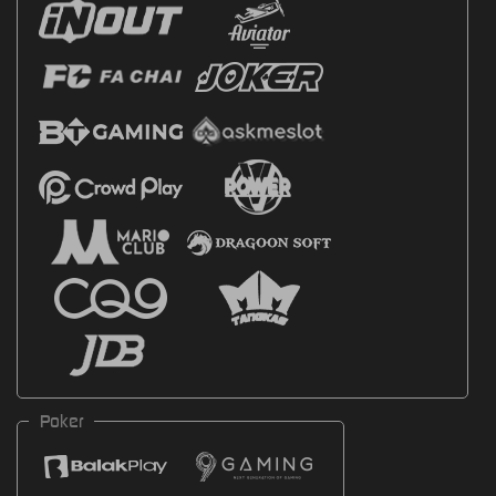
Poker