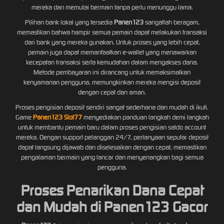
mereka dan memulai bermain tanpa perlu menunggu lama.
Pilihan bank lokal yang tersedia
Panen123
sangatlah beragam,
memastikan bahwa hampir semua pemain dapat melakukan transaksi
dari bank yang mereka gunakan. Untuk proses yang lebih cepat,
pemain juga dapat memanfaatkan e-wallet yang menawarkan
kecepatan transaksi serta kemudahan dalam mengakses dana.
Metode pembayaran ini dirancang untuk memaksimalkan
kenyamanan pengguna, memungkinkan mereka mengisi deposit
dengan cepat dan aman.
Proses pengisian deposit sendiri sangat sederhana dan mudah di ikuti.
Game
Panen123 Slot77
menyediakan panduan langkah demi langkah
untuk membantu pemain baru dalam proses pengisian saldo account
mereka. Dengan support pelanggan 24/7, pertanyaan seputar deposit
dapat langsung dijawab dan diselesaikan dengan cepat, memastikan
pengalaman bermain yang lancar dan menyenangkan bagi semua
pengguna.
Proses Penarikan Dana Cepat
dan Mudah di Panen123 Gacor