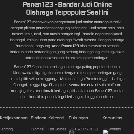
Panen123 - Bandar Judi Online
Olahraga Terpopuler Saat Ini
Panen123
menawarkan pengalaman judi online olahraga terbaik
dengan pilihan permainan langsung setiap hari. Dari sepak bola, bola
basket, tenis, hoki, dan masih banyak lagi. Pemain dapat menikmati
berbagai jenis taruhan pada olahraga favorit mereka. Dengan adanya
Permainan Langsung. Anda
Panen123
bisa merasakan sensasi
bertaruh pada pertandingan yang sedang berlangsung, meningkatkan
adrenalin dan keseruan dalam setiap pertandingan.
Panen123
Sepak bola, sebagai olahraga paling populer di dunia.
Menawarkan liga-liga ternama dengan ratusan pertandingan yang
bisa di pilih setiap minggunya. Mulai dari Liga Premier Inggris, La Liga
Spanyol, hingga Liga Champions, semua tersedia di satu platform.
Anda juga bisa menikmati berbagai pilihan taruhan
Panen123
, mulai
dari skor akhir, pencetak gol terbanyak, hingga handicap.
Kebijaksanaan
Platform
Kategori
Dukungan
Komunitas
Tentang
Promosi
Hot Games
+628777658
Whatsa