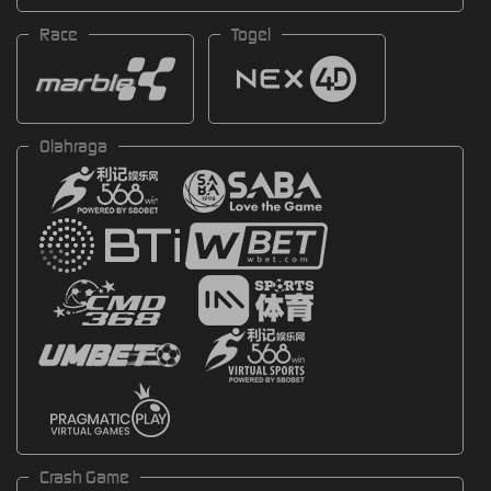
Race
Togel
Olahraga
Crash Game