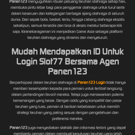
Panen123
menyuguhkan ribuan peluang taruhan olahraga setiap hari,
membuka pintu lebar bagi para penggemar olahraga untuk turut serta
dalam keseruan dan ketegangan berbagai ajang olahraga di seluruh
dunia. Dari sepak bola, basket, tenis, hingga cabang olahraga eksotis
sekalipun, semua tersedia dan bisa di akses melalui beberapa klik
saja. Keanekaragaman ini menjadikan Game Asia sebagai platform
taruhan olahraga yang dinamis dan menyeluruh.
Mudah Mendapatkan ID Untuk
Login Slot77 Bersama Agen
Panen123
Berpartisipasi dalam taruhan olahraga di
Panen123 Login
tidak hanya
memberi kesempatan kepada para pemain untuk terlibat langsung
dalam pertandingan favorit mereka. Tetapi juga menawarkan potensi
kemenangan yang besar. Dengan odds yang kompetitif dan pasar
taruhan yang luas, pemain di berikan kebebasan untuk memilih
strategi taruhan yang paling sesuai dengan pengetahuan dan
preferensi mereka.
Panen123
juga menyediakan statistik dan informasi terkini yang dapat
membantu pemain dalam membuat keputusan taruhan yang lebih