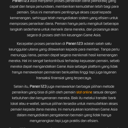
Panen123
Asia menjamin proses penarikan dana (withdraw) yang
cepat dan tanpa penundaan, memberikan kemudahan lebih bagi para
pemain. Situs ini memahami pentingnya akses cepat kepada
kemenangan, sehingga telah menyediakan sistem yang efisien untuk
memproses penarikan dana. Pemain hanya perlu mengikuti beberapa
langkah sederhana untuk menarik dana mereka, dan prosesnya akan
segera di proses oleh tim keuangan Game Asia.
Kecepatan proses penarikan di
Panen123
adalah salah satu
keunggulan utama yang ditawarkan kepada para member. Tanpa perlu
menunggu lama, pemain dapat segera menikmati hasil kemenangan
mereka. Hal ini sangat berkontribusi terhadap kepuasan pemain, sebab
mereka dapat mengandalkan Game Asia sebagai platform yang tidak
hanya menawarkan permainan berkualitas tinggi tapi juga layanan
transaksi finansial yang terpercaya.
Selain itu,
Panen123
juga menawarkan berbagai pilihan metode
penarikan yang bisa di pilih oleh pemain
slot online
sesuai dengan
kebutuhan dan kenyamanan mereka. Baik itu melalui transfer bank
lokal atau e-wallet, semua pilihan tersedia untuk memudahkan akses
pemain kepada dana mereka. Ini menunjukkan komitmen Game Asia
dalam menyediakan pengalaman bermain yang tidak hanya
menyenangkan tapi juga praktis dan efisien.