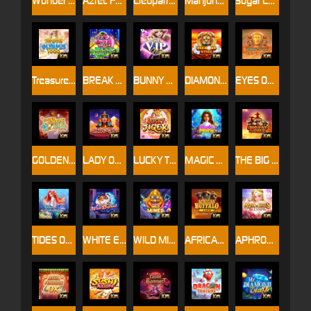
Wonder Ace
Aztec Fortune
Cleopatra's Fortune Ways
Mahjong Dragon Ways
Sugar Candy Bonanza
Treasures of Olympus 1000
BREAK THE BANK
BUNNY VIP NIGHT
DIAMOND KING
EYES OF RA
GOLDEN FORTUNE HORSE
LADY OF RA
LUCKY TIGER
MAGIC PEARLS
THE BIG THE FAT THE UGLY
TIDES OF FORTUNE
WHITE ELEPHANT
WILD MINER
AFRICAN BUFFALO 5000
APHRODITE’S BLESSING