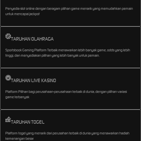
Penyedia slot online dengan beragam pilihan game menarik yang memudahkan pemain
untuk mencapai jackpot
TARUHAN OLAHRAGA
Sportsbook Gaming Platform Terbaik menawarkan lebih banyak game, odds yang lebih
tinggi, dan menyediakan pilihan yang lebih banyak untuk pemain.
TARUHAN LIVE KASINO
Platform Pilihan bagi perusahaan-perusahaan terbaik di dunia, dengan pilihan variasi
game terbanyak
TARUHAN TOGEL
Platform togel yang menarik dari perusahan terbaik di dunia yang menawarkan hadiah
kemenangan besar