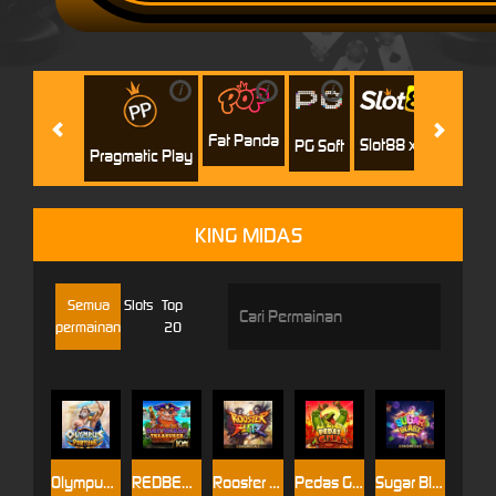
i
i
i
i
i
Facha
Fat Panda
Slot88 x PP
PG Soft
Pragmatic Play
KING MIDAS
Semua
Slots
Top
permainan
20
Olympus Fortune
REDBEARD TREASURE
Rooster Blitz
Pedas Gila
Sugar Blast