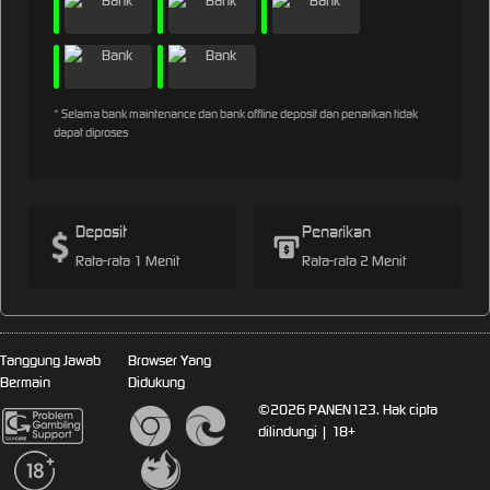
* Selama bank maintenance dan bank offline deposit dan penarikan tidak
dapat diproses
Deposit
Penarikan
Rata-rata 1 Menit
Rata-rata 2 Menit
Tanggung Jawab
Browser Yang
Bermain
Didukung
©2026 PANEN123. Hak cipta
dilindungi | 18+