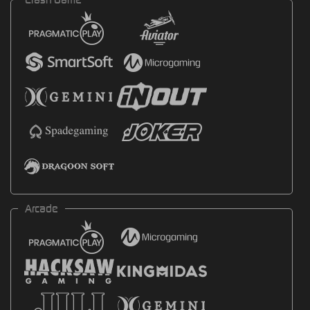
Arcade