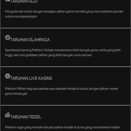
TARUHAN SLOT
Penyedia slot online dengan beragam pilihan game menarik yang memudahkan pemain
untuk mencapai jackpot
TARUHAN OLAHRAGA
Sportsbook Gaming Platform Terbaik menawarkan lebih banyak game, odds yang lebih
tinggi, dan menyediakan pilihan yang lebih banyak untuk pemain.
TARUHAN LIVE KASINO
Platform Pilihan bagi perusahaan-perusahaan terbaik di dunia, dengan pilihan variasi
game terbanyak
TARUHAN TOGEL
Platform togel yang menarik dari perusahan terbaik di dunia yang menawarkan hadiah