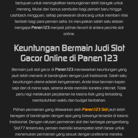
bertujuan untuk meningkatkan kemungkinan lebih banyak untuk
menang. Mulai dari bonus sambutan bagi pemain baru hingga
cashback mingguan, setiap penawaran dirancang untuk memberi nilai
tambah bagi para pemain setia. Ini merupakan salah satu alasan
mengapa
Panen123
menjadi pilihan favorit di antara pecinta slot
online.
Keuntungan Bermain Judi Slot
Gacor Online di Panen123
Bermain judi slot gacor di
Panen123
menawarkan keuntungan yang
jauh lebih menarik di bandingkan dengan judi tradisional. Salah satu
keuntungan utama adalah kenyamanan. Anda bisa bermain kapan
saja dan di mana saja, selama Anda memiliki koneksi internet. Tidak
perlu lagi melakukan perjalanan ke kasino fisik yang terkadang
membutuhkan waktu dan
budget tambahan.
Pilihan permainan yang ditawarkan oleh
Panen123 Slot
jauh lebih
beragam di bandingkan dengan apa yang biasanya tersedia di kasino
tradisional. Dengan ratusan permainan slot dari berbagai pengembang
Slot77 terkemuka, pemain memiliki kesempatan lebih besar untuk
menemukan permainan yang sesuai dengan preferensi mereka.