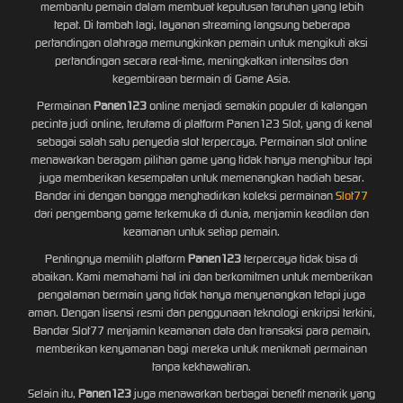
membantu pemain dalam membuat keputusan taruhan yang lebih
tepat. Di tambah lagi, layanan streaming langsung beberapa
pertandingan olahraga memungkinkan pemain untuk mengikuti aksi
pertandingan secara real-time, meningkatkan intensitas dan
kegembiraan bermain di Game Asia.
Permainan
Panen123
online menjadi semakin populer di kalangan
pecinta judi online, terutama di platform Panen123 Slot, yang di kenal
sebagai salah satu penyedia slot terpercaya. Permainan slot online
menawarkan beragam pilihan game yang tidak hanya menghibur tapi
juga memberikan kesempatan untuk memenangkan hadiah besar.
Bandar ini dengan bangga menghadirkan koleksi permainan
Slot77
dari pengembang game terkemuka di dunia, menjamin keadilan dan
keamanan untuk setiap pemain.
Pentingnya memilih platform
Panen123
terpercaya tidak bisa di
abaikan. Kami memahami hal ini dan berkomitmen untuk memberikan
pengalaman bermain yang tidak hanya menyenangkan tetapi juga
aman. Dengan lisensi resmi dan penggunaan teknologi enkripsi terkini,
Bandar Slot77 menjamin keamanan data dan transaksi para pemain,
memberikan kenyamanan bagi mereka untuk menikmati permainan
tanpa kekhawatiran.
Selain itu,
Panen123
juga menawarkan berbagai benefit menarik yang