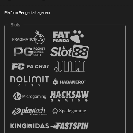
Platform Penyedia Layanan
Slots