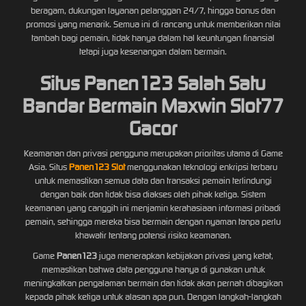
beragam, dukungan layanan pelanggan 24/7, hingga bonus dan
promosi yang menarik. Semua ini di rancang untuk memberikan nilai
tambah bagi pemain, tidak hanya dalam hal keuntungan finansial
tetapi juga kesenangan dalam bermain.
Situs Panen123 Salah Satu
Bandar Bermain Maxwin Slot77
Gacor
Keamanan dan privasi pengguna merupakan prioritas utama di Game
Asia. Situs
Panen123 Slot
menggunakan teknologi enkripsi terbaru
untuk memastikan semua data dan transaksi pemain terlindungi
dengan baik dan tidak bisa diakses oleh pihak ketiga. Sistem
keamanan yang canggih ini menjamin kerahasiaan informasi pribadi
pemain, sehingga mereka bisa bermain dengan nyaman tanpa perlu
khawatir tentang potensi risiko keamanan.
Game
Panen123
juga menerapkan kebijakan privasi yang ketat,
memastikan bahwa data pengguna hanya di gunakan untuk
meningkatkan pengalaman bermain dan tidak akan pernah dibagikan
kepada pihak ketiga untuk alasan apa pun. Dengan langkah-langkah