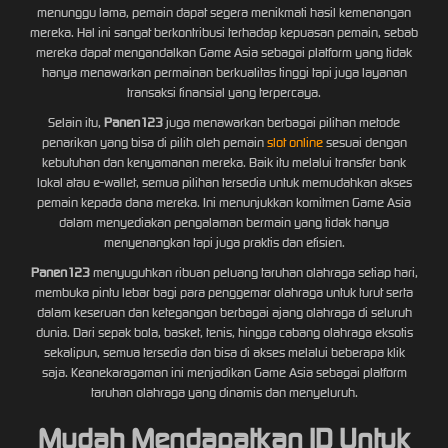
menunggu lama, pemain dapat segera menikmati hasil kemenangan
mereka. Hal ini sangat berkontribusi terhadap kepuasan pemain, sebab
mereka dapat mengandalkan Game Asia sebagai platform yang tidak
hanya menawarkan permainan berkualitas tinggi tapi juga layanan
transaksi finansial yang terpercaya.
Selain itu,
Panen123
juga menawarkan berbagai pilihan metode
penarikan yang bisa di pilih oleh pemain
slot online
sesuai dengan
kebutuhan dan kenyamanan mereka. Baik itu melalui transfer bank
lokal atau e-wallet, semua pilihan tersedia untuk memudahkan akses
pemain kepada dana mereka. Ini menunjukkan komitmen Game Asia
dalam menyediakan pengalaman bermain yang tidak hanya
menyenangkan tapi juga praktis dan efisien.
Panen123
menyuguhkan ribuan peluang taruhan olahraga setiap hari,
membuka pintu lebar bagi para penggemar olahraga untuk turut serta
dalam keseruan dan ketegangan berbagai ajang olahraga di seluruh
dunia. Dari sepak bola, basket, tenis, hingga cabang olahraga eksotis
sekalipun, semua tersedia dan bisa di akses melalui beberapa klik
saja. Keanekaragaman ini menjadikan Game Asia sebagai platform
taruhan olahraga yang dinamis dan menyeluruh.
Mudah Mendapatkan ID Untuk