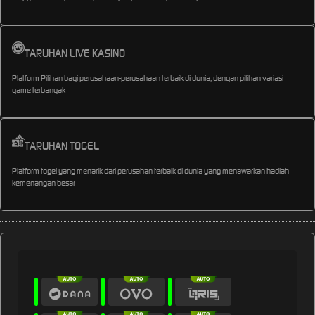
TARUHAN LIVE KASINO
Platform Pilihan bagi perusahaan-perusahaan terbaik di dunia, dengan pilihan variasi
game terbanyak
TARUHAN TOGEL
Platform togel yang menarik dari perusahan terbaik di dunia yang menawarkan hadiah
kemenangan besar