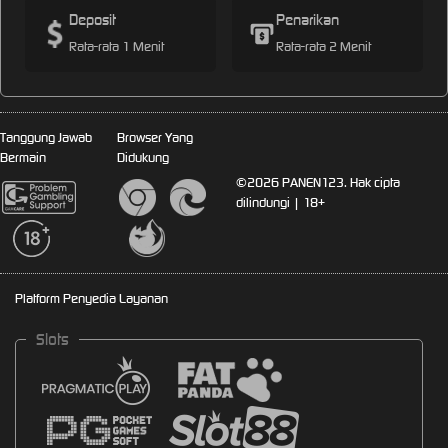
Deposit
Penarikan
Rata-rata 1 Menit
Rata-rata 2 Menit
Tanggung Jawab
Browser Yang
Bermain
Didukung
©2026 PANEN123. Hak cipta
dilindungi | 18+
Platform Penyedia Layanan
Slots