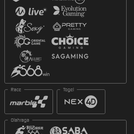
Race
Togel
Olahraga