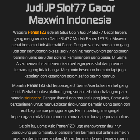
Judi JP Slot77 Gacor
Maxwin Indonesia
Website
Panen123
adalah Situs Login Judi JP Slot77 Gacor terbaru
yang menghadirkan Game Slot77 Mudah Panen123 Slot Maxwin
cepat bersama Link Alternatif Gacor. Dengan variasi permainan yang
luas dan kemudahan akses, slot77 online menawarkan pengalaman
bermain yang seru dan potensi kemenangan yang besar. Di Game
Asia, pemain bisa menemukan berbagai jenis slot dari provider
ternama yang tidak hanya. Menjamin keseruan bermain tapi juga
keadilan dan keamanan dalam setiap permainannya.
Memilih
Panen123
slot terpercaya di Game Asia bukanlah hal yang
sulit. Berkat reputasi platform yang sudah terbukti di kalangan para
pemain
slot gacor
. Dengan lisensi dan regulasi yang jelas, Game Asia
berkomitmen untuk menyediakan lingkungan bermain yang aman dan
adil bagi semua penggunanya. Hal ini penting, mengingat
kepercayaan adalah komponen utama dalam dunia perjudian online.
Selain itu, Game Asia
Panen123
juga menawarkan fitur-fitur
pendukung yang membuat pengalaman bermain slot online semakin
nyaman dan menyenangkan. Mulai dari metode pembayaran yang