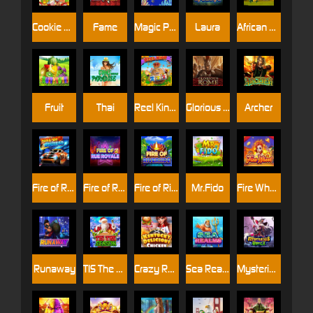
Cookie Pop
Fame
Magic Pearl
Laura
African Wildlife
Fruit
Thai
Reel King Mega
Glorious Rome
Archer
Fire of Route 66
Fire of Rue Royale
Fire of Riverside
Mr.Fido
Fire Wheel
Runaway
TIS The Season
Crazy Restaurant
Sea Realms
Mysterious Witch