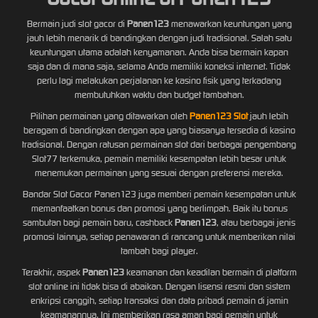
Bermain judi slot gacor di
Panen123
menawarkan keuntungan yang
jauh lebih menarik di bandingkan dengan judi tradisional. Salah satu
keuntungan utama adalah kenyamanan. Anda bisa bermain kapan
saja dan di mana saja, selama Anda memiliki koneksi internet. Tidak
perlu lagi melakukan perjalanan ke kasino fisik yang terkadang
membutuhkan waktu dan
budget tambahan.
Pilihan permainan yang ditawarkan oleh
Panen123 Slot
jauh lebih
beragam di bandingkan dengan apa yang biasanya tersedia di kasino
tradisional. Dengan ratusan permainan slot dari berbagai pengembang
Slot77 terkemuka, pemain memiliki kesempatan lebih besar untuk
menemukan permainan yang sesuai dengan preferensi mereka.
Bandar Slot Gacor Panen123 juga memberi pemain kesempatan untuk
memanfaatkan bonus dan promosi yang berlimpah. Baik itu bonus
sambutan bagi pemain baru, cashback
Panen123
, atau berbagai jenis
promosi lainnya, setiap penawaran di rancang untuk memberikan nilai
tambah bagi player.
Terakhir, aspek
Panen123
keamanan dan keadilan bermain di platform
slot online ini tidak bisa di abaikan. Dengan lisensi resmi dan sistem
enkripsi canggih, setiap transaksi dan data pribadi pemain di jamin
keamanannya. Ini memberikan rasa aman bagi pemain untuk