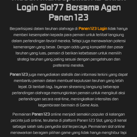
Login Slot77 Bersama Agen
Panen123
Berpartisipasi dalam taruhan olahraga di
Panen123 Login
tidak hanya
memberi kesempatan kepada para pemain untuk terlibat langsung
dalam pertandingan favorit mereka. Tetapi juga menawarkan potensi
kemenangan yang besar. Dengan odds yang kompetitif dan pasar
taruhan yang luas, pemain di berikan kebebasan untuk memilih
strategi taruhan yang paling sesuai dengan pengetahuan dan
preferensi mereka.
Panen123
juga menyediakan statistik dan informasi terkini yang dapat
membantu pemain dalam membuat keputusan taruhan yang lebih
tepat. Di tambah lagi, layanan streaming langsung beberapa
pertandingan olahraga memungkinkan pemain untuk mengikuti aksi
pertandingan secara real-time, meningkatkan intensitas dan
kegembiraan bermain di Game Asia.
Permainan
Panen123
online menjadi semakin populer di kalangan
pecinta judi online, terutama di platform Panen123 Slot, yang di kenal
sebagai salah satu penyedia slot terpercaya. Permainan slot online
menawarkan beragam pilihan game yang tidak hanya menghibur tapi