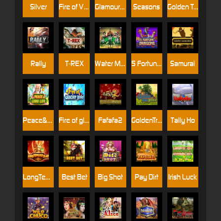
Silver
Fire of Villa Street
Glamourous World
Seasons
Golden Tour
Rally
T-REX
Water Margin
5 Fortune Dragon
Samurai
Peace&Long Life
Fire of glacier gold
Fafafa2
GoldenTree
Tally Ho
LongTengHuXiao2
Best Bet
Big Shot
Pay Dirt
Irish Luck