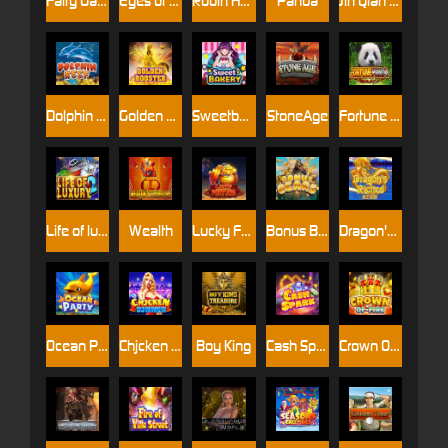
Fairy Garden
Eyes of Fortune
Robin Hood
Panda
Jin Qian Wa
Dolphin Reef
Golden Rooster
Sweetbakery
StoneAge
Fortune Panda
Life of luxury II
Wealth
Lucky Fortune
Bonus Bears
Dragon's Riches
Ocean Party
Chjcken Djnner
Boy King
Cash Spark
Crown Of Fire